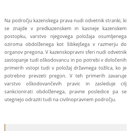
Na področju kazenskega prava nudi odvetnik stranki, ki
se znajde v predkazenskem in kasneje kazenskem
postopku, varstvo njegovega položaja osumljenega
oziroma obdolženega kot šibkejšega v razmerju do
organov pregona. V kazenskopravni sferi nudi odvetnik
zastopanje tudi oškodovancu in po potrebi v določenih
primerih vstopi tudi v položaj državnega tožilca, ko je
potrebno prevzeti pregon. V teh primerih zavaruje
varstvo oškodovančevih pravic in zasleduje cilj
sankcionirati obdolženega, pravne posledice pa se
utegnejo odraziti tudi na civilnopravnem področju.